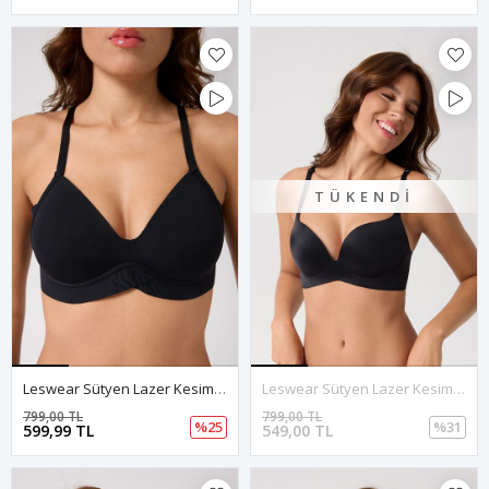
TÜKENDI
Leswear Sütyen Lazer Kesim Siyah Renk Sütyen - Dolgulu Sütyen - Askısı Çıkarılabilir
Leswear Sütyen Lazer Kesim Siyah Renk Sütyen - Dolgulu Sütyen - Askısı Çıkarılabilir
799,00 TL
799,00 TL
%25
%31
599,99 TL
549,00 TL