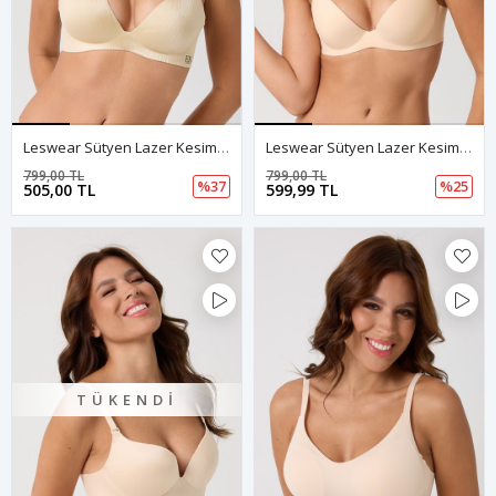
Leswear Sütyen Lazer Kesim Şampanya Sütyen - Dolgulu Sütyen - Askısı Çıkarılabilir
Leswear Sütyen Lazer Kesim Ten Renk Sütyen - Dolgulu Sütyen - Askısı Çıkarılabilir
799,00 TL
799,00 TL
%37
%25
505,00 TL
599,99 TL
TÜKENDI