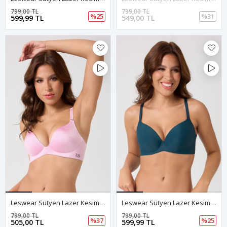
799,00 TL
799,00 TL
%25
%31
599,99 TL
549,00 TL
Leswear Sütyen Lazer Kesim Pembe Sütyen - Dolgulu Sütyen - Askısı Çıkarılabilir
Leswear Sütyen Lazer Kesim Petrol Mavi Renk Sütyen – Modern Konfor
799,00 TL
799,00 TL
%37
%25
505,00 TL
599,99 TL