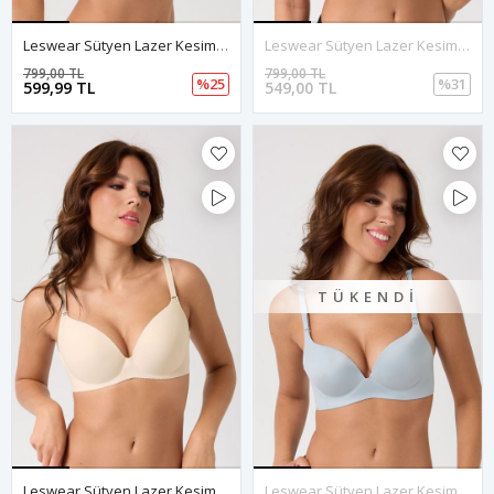
Leswear Sütyen Lazer Kesim Kahve Renk Sütyen – Günlük Şıklık
Leswear Sütyen Lazer Kesim Kırmızı Renk Sütyen - Dolgulu Sütyen - Askısı Çıkarılabilir
799,00 TL
799,00 TL
%25
%31
599,99 TL
549,00 TL
TÜKENDI
Leswear Sütyen Lazer Kesim Krem Renk Sütyen – Zarif Konfor
Leswear Sütyen Lazer Kesim Mavi Renk Sütyen - Dolgulu Sütyen - Askısı Çıkarılabilir