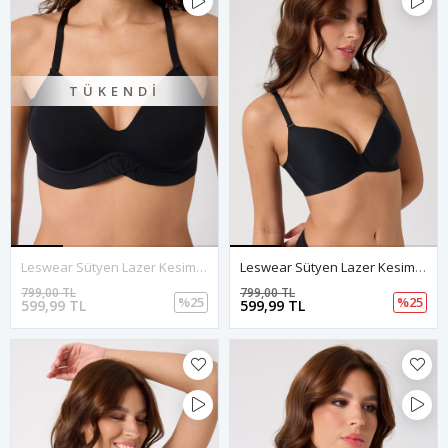
TÜKENDI
Leswear Sütyen Lazer Kesim Siyah Renk Sütyen - Dolgulu Sütyen - Askısı Çıkarılabilir - Kopya
Leswear Sütyen Lazer Kesim Siyah Renk Sütyen – İz Yapmayan Şıklık
799,00 TL
799,00 TL
%25
%25
599,99 TL
599,99 TL