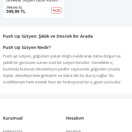
799,00 TL
%25
599,99 TL
Push Up Sütyen: Şıklık ve Destek Bir Arada
Push Up Sütyen Nedir?
Push up sütyen, göğüsleri yukarı doğru kaldırarak daha dolgun ve
şekilli bir görünüm sunan özel bir sütyen türüdür. Genellikle iç
kısmında bulunan destekleyici pedler sayesinde göğüsleri ortada
toplar, dekolteyi belirginleştirir ve daha dik bir duruş sağlar. Bu
özellikleriyle hem estetik hem de fonksiyonel bir iç giyim ürünüdür.
Push Up Sütyenin Avantajları
Push up sütyen, kadınların gardırobunda vazgeçilmez bir parça
olmasının birçok nedeni vardır. İşte push up sütyen kullanmanın
başlıca avantajları:
Kurumsal
Hesabım
1. Göğüsleri Daha Dik ve Dolgun Gösterir
Push up sütyen, göğüslerin altına yerleştirilmiş dolgular sayesinde
Hakkımızda
Hesabım