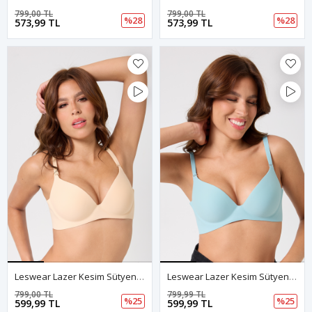
799,00 TL
799,00 TL
%28
%28
573,99 TL
573,99 TL
Leswear Lazer Kesim Sütyen – Ten Renk, İz Yapmayan - Dolgulu Sütyen - Askısı Çıkarılabilir
Leswear Lazer Kesim Sütyen – Turkuaz Mavisi Renk, Dikişsiz - Dolgulu Sütyen - Askısı Çıkarılabilir
799,00 TL
799,99 TL
%25
%25
599,99 TL
599,99 TL