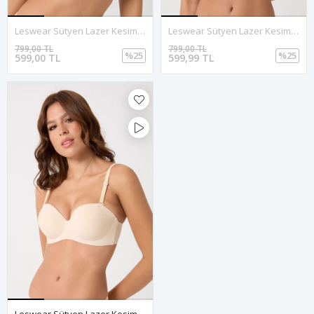
Leswear Sütyen Lazer Kesim Ten Renk Sütyen – Görünmez Konfor
Leswear Sütyen Lazer Kesim Ten Sütyen - Dolgulu Sütyen - Askısı Çıkarılabilir
799,00 TL
799,00 TL
%25
%25
599,00 TL
599,99 TL
Leswear Sütyen Lazer Kesim Ten Sütyen - Dolgulu Sütyen - Askısı Çıkarılabilir