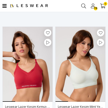
0
Filtrele
TR
Leswear Lazer Kesim Kırmızı Renk Sütyen | Şıklık Ve Rahatlık Bir Arada
Leswear Lazer Kesim Mint Yeşili Renk Sütyen – Dikişsiz Konfor