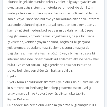
okunabilir şekilde sunulan teknik veriler, bilgisayar yazılımları,
uygulanan satış sistemi, iş metodu ve iş modeli de dahil tüm
materyallerin ve bunlara ilişkin fikri ve sınai mülkiyet haklarının
sahibi veya lisans sahibidir ve yasal koruma altındadır. İnternet
sitesinde bulunan hiçbir materyal; önceden izin alınmadan ve
kaynak gösterilmeden, kod ve yazılım da dahil olmak üzere
değiştirilemez, kopyalanamaz, çoğaltılamaz, başka bir lisana
çevrilemez, yeniden yayımlanamaz, başka bir bilgisayara
yüklenemez, postalanamaz, iletilemez, sunulamaz ya da
dağıtılamaz. İnternet sitesinin bütünü veya bir kısmı başka bir
internet sitesinde izinsiz olarak kullanılamaz. Aksine hareketler
hukuki ve cezai sorumluluğu gerektirir. Leswear'ın burada
açıkça belirtilmeyen diğer tüm hakları saklıdır.
Üyelik
Üyelik formu doldurarak sitemize üye olabilirsiniz. Belirtilmelidir
ki; site Yönetimi herhangi bir sebep göstermeksizin üyeliği
onaylamayabilir ve / veya üyeyi, üyelikten çıkartabilir.
Kişisel Kullanım
Bu sitedeki malzemelerin kullanımı yalnızca bilgi amaçlıdır. Bu