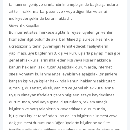
tamamı en geniş ve sınırlandırılmamış biçimde başka şahıslara
ait telif hakkı, marka, patent ve / veya diğer fikri ve sınaî
mülkiyetler şeklinde korunmaktadır.
Güvenlik Koşulları
Bu internet sitesi herkese açıktır. Bireysel üyeler için verilen
hizmetler, ilgili bölümde aksi belirtilmediği sürece, kesinlikle
ücretsizdir. Sitenin güvenliğini tehdit edecek faaliyetlerin
yapılması, üye bilgilerinin 3. kişi ve kuruluşlarla paylaşılması gibi
genel ahlak kurallarını ihlal eden kişi veya kişiler hakkında
kanuni haklarını saklı tutar. Aşağıdaki durumlarda, internet
sitesi yönetimi kullanımı engelleyebilir ve aşağıdaki girişimlere
karışan kişi veya kişiler hakkında kanuni haklarını saklı tutar:
a) Yanlış, düzensiz, eksik, yanıltıcı ve genel ahlak kurallarına
uygun olmayan ifadeleri içeren bilgilerin siteye kaydedilmesi
durumunda, özel veya genel duyuruların, reklam amaçlı
bilgilerin ve satış taleplerinin kaydedilmesi durumunda,
b) Üçüncü kişiler tarafından ilan edilen bilgilerin silinmesi veya
değiştirilmesi durumunda,Diğer üyelerin bilgilerine ve Site
içeriğine müdahale edilmeye çalışılması durumunda, sitede yer