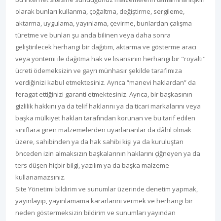
olarak bunları kullanma, çoğaltma, değiştirme, sergileme,
aktarma, uygulama, yayınlama, çevirme, bunlardan çalışma
türetme ve bunları şu anda bilinen veya daha sonra
geliştirilecek herhangi bir dağıtım, aktarma ve gösterme aracı
veya yöntemi ile dağıtma hak ve lisansının herhangi bir "royalti"
ücreti ödemeksizin ve gayrı münhasır şekilde tarafımıza
verdiğinizi kabul etmektesiniz. Ayrıca “manevi haklardan” da
feragat ettiğinizi garanti etmektesiniz. Ayrıca, bir başkasının
gizlilik hakkını ya da telif haklarını ya da ticari markalarını veya
başka mülkiyet hakları tarafından korunan ve bu tarif edilen
sınıflara giren malzemelerden uyarlananlar da dâhil olmak
üzere, sahibinden ya da hak sahibi kişi ya da kuruluştan
önceden izin almaksızın başkalarının haklarını çiğneyen ya da
ters düşen hiçbir bilgi, yazılım ya da başka malzeme
kullanamazsınız.
Site Yönetimi bildirim ve sunumlar üzerinde denetim yapmak,
yayınlayıp, yayınlamama kararlarını vermek ve herhangi bir
neden göstermeksizin bildirim ve sunumları yayından