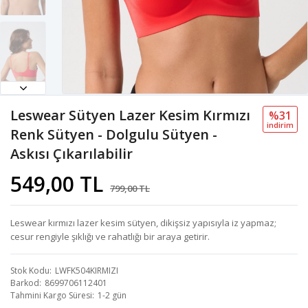
Leswear Sütyen Lazer Kesim Kırmızı
%31
i̇ndi̇ri̇m
Renk Sütyen - Dolgulu Sütyen -
Askısı Çıkarılabilir
549,00 TL
799,00 TL
Leswear kırmızı lazer kesim sütyen, dikişsiz yapısıyla iz yapmaz;
cesur rengiyle şıklığı ve rahatlığı bir araya getirir.
Stok Kodu
LWFK504KIRMIZI
Barkod
8699706112401
Tahmini Kargo Süresi
1-2 gün