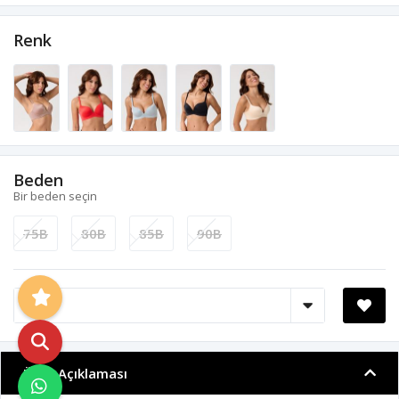
Renk
Beden
Bir beden seçin
75B
80B
85B
90B
Ürün Açıklaması