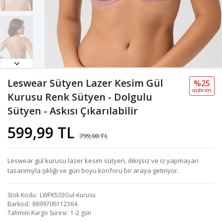
Leswear Sütyen Lazer Kesim Gül
%25
i̇ndi̇ri̇m
Kurusu Renk Sütyen - Dolgulu
Sütyen - Askısı Çıkarılabilir
599,99 TL
799,00 TL
Leswear gül kurusu lazer kesim sütyen, dikişsiz ve iz yapmayan
tasarımıyla şıklığı ve gün boyu konforu bir araya getiriyor.
Stok Kodu
LWFK503Gul-Kurusu
Barkod
8699706112364
Tahmini Kargo Süresi
1-2 gün