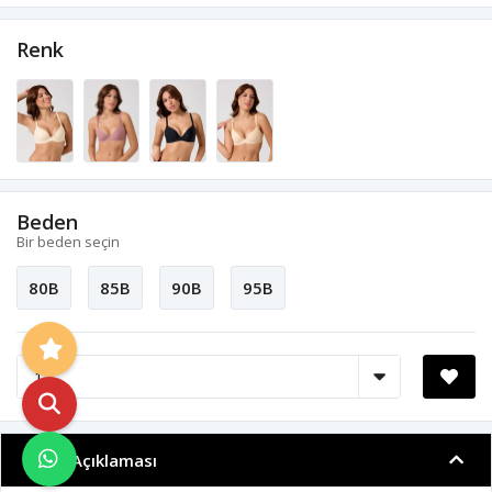
Renk
Beden
Bir beden seçin
80B
85B
90B
95B
Ürün Açıklaması