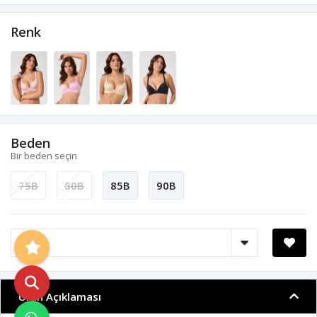
Renk
Beden
Bir beden seçin
75B
80B
85B
90B
Ürün Açıklaması