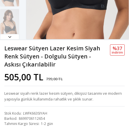
Leswear Sütyen Lazer Kesim Siyah
%37
i̇ndi̇ri̇m
Renk Sütyen - Dolgulu Sütyen -
Askısı Çıkarılabilir
505,00 TL
799,00 TL
Leswear siyah renk lazer kesim sütyen, dikişsiz tasarımı ve modern
yapısıyla günlük kullanımda rahatlık ve şıklık sunar.
Stok Kodu
LWFK663SIYAH
Barkod
8699706112654
Tahmini Kargo Süresi
1-2 gün