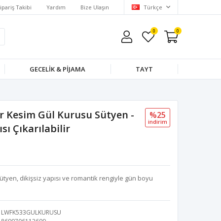
ipariş Takibi
Yardım
Bize Ulaşın
Türkçe
0
0
GECELIK & PIJAMA
TAYT
r Kesim Gül Kurusu Sütyen -
%25
i̇ndi̇ri̇m
sı Çıkarılabilir
tyen, dikişsiz yapısı ve romantik rengiyle gün boyu
LWFK533GULKURUSU