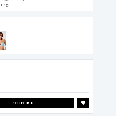
8699706112609
1-2 gün
SEPETE EKLE