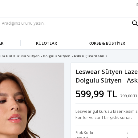
S
ARI
KÜLOTLAR
KORSE & BÜSTIYER
m Gül Kurusu Sütyen - Dolgulu Sütyen - Askısı Çıkarılabilir
Leswear Sütyen Laze
Dolgulu Sütyen - Askı
599,99 TL
799,00 TL
Leswear gül kurusu lazer kesim sü
konfor ve zarif bir şıklık sunar.
Stok Kodu