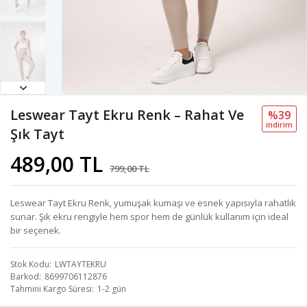
Leswear Tayt Ekru Renk – Rahat Ve
%39
i̇ndi̇ri̇m
Şık Tayt
489,00 TL
799,00 TL
Leswear Tayt Ekru Renk, yumuşak kumaşı ve esnek yapısıyla rahatlık
sunar. Şık ekru rengiyle hem spor hem de günlük kullanım için ideal
bir seçenek.
Stok Kodu
LWTAYTEKRU
Barkod
8699706112876
Tahmini Kargo Süresi
1-2 gün