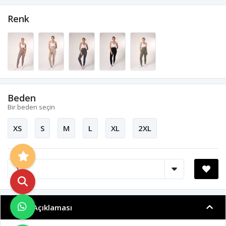
Renk
Beden
Bir beden seçin
XS
S
M
L
XL
2XL
Ürün Açıklaması