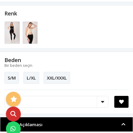
Renk
Beden
Bir beden seçin
S/M
L/XL
XXL/XXXL
Ürün Açıklaması