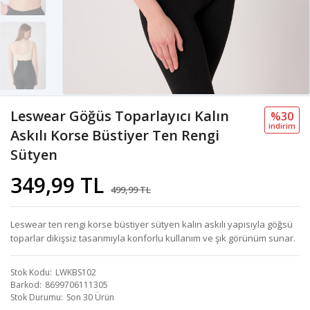
Leswear Göğüs Toparlayıcı Kalın
%30
i̇ndi̇ri̇m
Askılı Korse Büstiyer Ten Rengi
Sütyen
349,99 TL
499,99 TL
Leswear ten rengi korse büstiyer sütyen kalın askılı yapısıyla göğsü
toparlar dikişsiz tasarımıyla konforlu kullanım ve şık görünüm sunar.
Stok Kodu
LWKBS102
Barkod
8699706111305
Stok Durumu
Son 30 Ürün