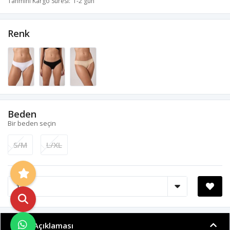
Tahmini Kargo Süresi
1-2 gün
Renk
Beden
Bir beden seçin
S/M
L/XL
Ürün Açıklaması