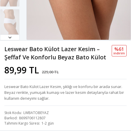
Leswear Bato Külot Lazer Kesim –
%61
i̇ndi̇ri̇m
Şeffaf Ve Konforlu Beyaz Bato Külot
89,99 TL
229,00 TL
Leswear Bato Külot Lazer Kesim, şıklığı ve konforu bir arada sunar.
Beyaz renkte, yumuşak kumaşı ve lazer kesim detaylarıyla rahat bir
kullanım deneyimi sağlar.
Stok Kodu
LWBATOBEYAZ
Barkod
8699706112807
Tahmini Kargo Süresi
1-2 gün