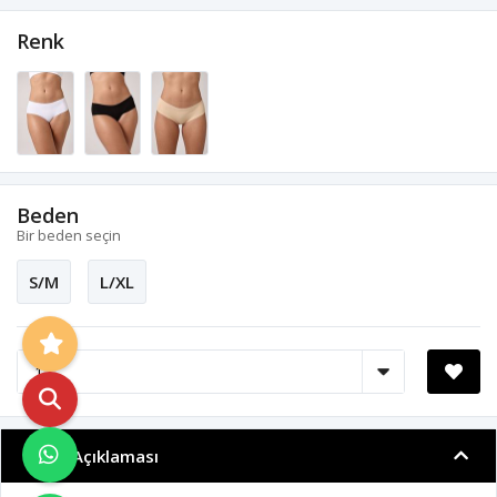
Renk
Beden
Bir beden seçin
S/M
L/XL
Ürün Açıklaması