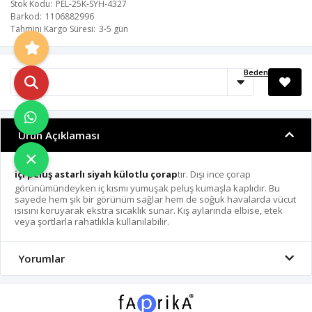
Stok Kodu
PEL-25K-SYH-4327
Barkod
1106882996
Tahmini Kargo Süresi
3-5 gün
Beden Tablosu
Ürün Açıklaması
×
içi peluş astarlı siyah külotlu çorap
tır. Dışı ince çorap
görünümündeyken iç kısmı yumuşak peluş kumaşla kaplıdır. Bu
sayede hem şık bir görünüm sağlar hem de soğuk havalarda vücut
ısısını koruyarak ekstra sıcaklık sunar. Kış aylarında elbise, etek
veya şortlarla rahatlıkla kullanılabilir.
Yorumlar