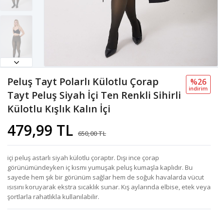
Peluş Tayt Polarlı Külotlu Çorap
%26
i̇ndi̇ri̇m
Tayt Peluş Siyah İçi Ten Renkli Sihirli
Külotlu Kışlık Kalın İçi
479,99 TL
650,00 TL
içi peluş astarlı siyah külotlu çoraptır. Dışı ince çorap
görünümündeyken iç kısmı yumuşak peluş kumaşla kaplıdır. Bu
sayede hem şık bir görünüm sağlar hem de soğuk havalarda vücut
ısısını koruyarak ekstra sıcaklık sunar. Kış aylarında elbise, etek veya
şortlarla rahatlıkla kullanılabilir.